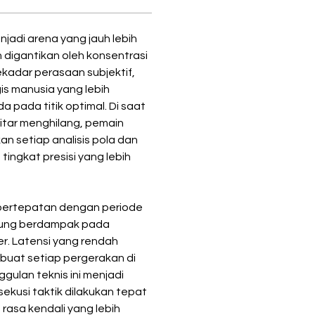
adi arena yang jauh lebih 
 digantikan oleh konsentrasi 
kadar perasaan subjektif, 
gis manusia yang lebih 
 pada titik optimal. Di saat 
kitar menghilang, pemain 
 setiap analisis pola dan 
ingkat presisi yang lebih 
li bertepatan dengan periode 
gsung berdampak pada 
er. Latensi yang rendah 
buat setiap pergerakan di 
gulan teknis ini menjadi 
ekusi taktik dilakukan tepat 
asa kendali yang lebih 