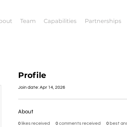
bout
Team
Capabilities
Partnerships
Profile
Join date: Apr 14, 2026
About
0
likes received
0
comments received
0
best an