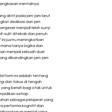
etangkasan mentalnya.
ang aktif pada jam-jam larut 
ingkat dedikasi dan jam 
ergeser menjadi lebih sunyi 
h sulit ditebak dan penuh 
 ini justru meningkatkan 
i mana hanya logika dan 
nan menjadi sebuah duel 
tang dibandingkan jam-jam 
atform ini adalah tentang 
gi dan fokus di tengah 
ang bersih bagi otak untuk 
njadikan setiap 
ahan sebagai pelajaran yang 
 performa kognitif dan 
 laboratorium mental yang 