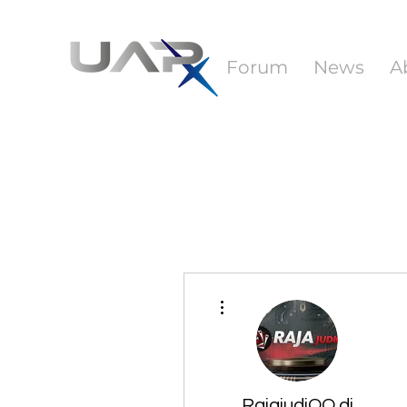
Forum
News
A
More actions
RajajudiQQ di