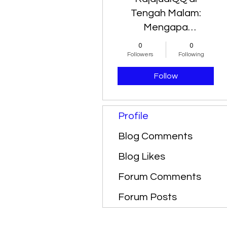
Tengah Malam:
Mengapa
Suasananya
0
0
Berbeda
Followers
Following
Follow
Profile
Blog Comments
Blog Likes
Forum Comments
Forum Posts