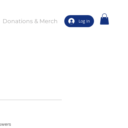
Donations & Merch
Log In
swers