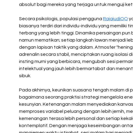
absolut bagi mereka yang terjaga untuk menguji k
Secara psikologis, populasi pengguna 
RajajudiQQ
 y
biasanya terdiri dari individu-individu yang memiliki t
terbang yang lebih tinggi. Dinamika persaingan pun b
namun mematikan; setiap langkah lawan menjadi lebi
dengan lapisan taktik yang dalam. Atmosfer "hening"
adrenalin secara stabil, menciptakan ruang isolasi d
insting murni yang berbicara, mengubah sesi permai
intelektual yang jauh lebih bermartabat dan menan
sibuk.
Pada akhirnya, keunikan suasana tengah malam di pl
bagaimana seorang praktisi strategi mengelola ener
kesunyian. Ketenangan malam menyediakan kanvas y
memproses variabel peluang dengan lebih jernih, me
kemenangan terasa lebih personal dan setiap kekal
kontemplatif. Dengan menjaga keseimbangan antara
manajemen waktu istirahat, sesi malam hari menjadi