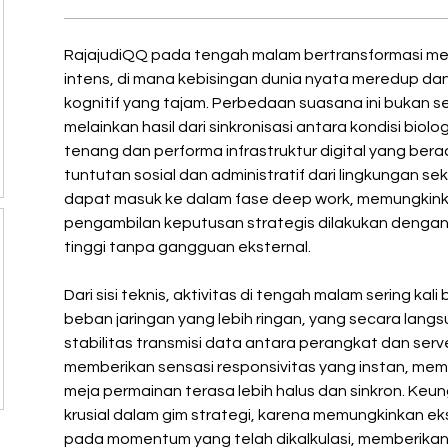
RajajudiQQ pada tengah malam bertransformasi menj
intens, di mana kebisingan dunia nyata meredup dan
kognitif yang tajam. Perbedaan suasana ini bukan se
melainkan hasil dari sinkronisasi antara kondisi biolo
tenang dan performa infrastruktur digital yang berada
tuntutan sosial dan administratif dari lingkungan se
dapat masuk ke dalam fase deep work, memungkinkan
pengambilan keputusan strategis dilakukan dengan t
tinggi tanpa gangguan eksternal.
Dari sisi teknis, aktivitas di tengah malam sering ka
beban jaringan yang lebih ringan, yang secara lan
stabilitas transmisi data antara perangkat dan serv
memberikan sensasi responsivitas yang instan, mem
meja permainan terasa lebih halus dan sinkron. Keung
krusial dalam gim strategi, karena memungkinkan eks
pada momentum yang telah dikalkulasi, memberikan r